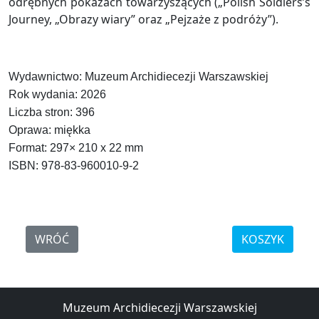
odrębnych pokazach towarzyszących („Polish Soldiers’s
Journey, „Obrazy wiary” oraz „Pejzaże z podróży”).
Wydawnictwo
: Muzeum Archidiecezji Warszawskiej
Rok wydania
: 2026
Liczba stron
: 396
Oprawa
: miękka
Format
: 297× 210 x 22 mm
ISBN
: 978-83-960010-9-2
WRÓĆ
KOSZYK
Muzeum Archidiecezji Warszawskiej