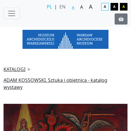
A
PL
|
EN
A
A
A
A
A
KATALOGI
ADAM KOSSOWSKI. Sztuka i obietnica - katalog
wystawy