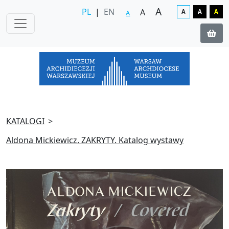
A
PL
|
EN
A
A
A
A
A
KATALOGI
Aldona Mickiewicz. ZAKRYTY. Katalog wystawy