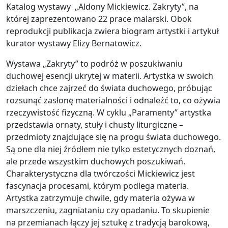
Katalog wystawy „Aldony Mickiewicz. Zakryty”, na
której zaprezentowano 22 prace malarski. Obok
reprodukcji publikacja zwiera biogram artystki i artykuł
kurator wystawy Elizy Bernatowicz.
Wystawa „Zakryty” to podróż w poszukiwaniu
duchowej esencji ukrytej w materii. Artystka w swoich
dziełach chce zajrzeć do świata duchowego, próbując
rozsunąć zasłonę materialności i odnaleźć to, co ożywia
rzeczywistość fizyczną. W cyklu „Paramenty” artystka
przedstawia ornaty, stuły i chusty liturgiczne –
przedmioty znajdujące się na progu świata duchowego.
Są one dla niej źródłem nie tylko estetycznych doznań,
ale przede wszystkim duchowych poszukiwań.
Charakterystyczna dla twórczości Mickiewicz jest
fascynacja procesami, którym podlega materia.
Artystka zatrzymuje chwile, gdy materia ożywa w
marszczeniu, zagniataniu czy opadaniu. To skupienie
na przemianach łączy jej sztukę z tradycją barokową,