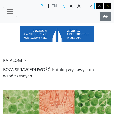
A
PL
|
EN
A
A
A
A
A
KATALOGI
BOŻA SPRAWIEDLIWOŚĆ. Katalog wystawy ikon
współczesnych