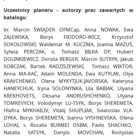
Uczestnicy planeru - autorzy prac zawartych w
katalogu
:
br. Marcin ŚWIĄDER OFMCap, Anna NOWAK, Ewa
ZALEWSKA, Borys FIODORO-WICZ, Krzysztof
SOKOŁOWSKI, Waldemar M. KUCZMA, Joanna MAZUŚ,
Sylwia PERCZAK, o. Tomasz BIŁKA OP, Hubert
DOLINKIEWICZ, Dorota BERGER, Marcin SUTRYK, Jakub
SOBCZAK, Bartek RADZISZEWSKI, Tomasz WIKTOR,
Anna MA-KAĆ, Adam MOLENDA, Ewa KUTYLAK, Olya
KRAVCHENKO, Olena MYKYTJUK-JAVORSKA, Kateryna
HANEYCHUK, Iryna SOLONYNKA, Lila BABIAK, Ulyana
KREKHOVETS, Oksana ANDRUSHCHENKO, Ulyana
TOMKEVYCH, Volodymyr LU-TSYK, Borys SHEREMETA,
Hlafira MYKHAILIV, Vitalij SHUPLIAK, Sviatoslav VLA-
DYKA, Borys SHEREMETA, Ivanna VYSHNEVSKA, Olena
LOHAI, s. Rozalia BURMEI OSBM, Pavlo SHACHKO,
Natalia SATSYK, Danylo MOVCHAN, Rostyslav