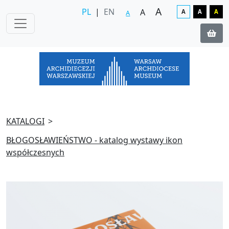
A
PL
|
EN
A
A
A
A
A
KATALOGI
BŁOGOSŁAWIEŃSTWO - katalog wystawy ikon
współczesnych